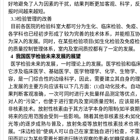
好地避免了人为因素的干扰，结果判断更加客观、科学，
报时间越来越短。
3.3检验管理的改善
目前各医院的检验科室大都可分为生化、临床检验、免疫
各学科也已经初步形成了较为完善的技术体系，并能相互
为深入的发展。同时，在某些检验项目(如生化检验及免疫检
的质量控制管理体系，室内及室间质控都有了一定的发展。
4 我国医学检验未来发展的展望
医学检验未来的发展，一时理论上的发展。医学检验和临
它涉及临床医学、基础医学、医学物理学、化学、生物学
容，是一门综合性的边缘科学，因此，需要建立其自身的
上发展的主要方向应该有以下几方面：(1)自动化技术。自
果判断客观准确，一次可同时进行大批量样品测定等优点
对人的“污染”，也便于进行室内及室间质量控制，应该是将
非核素技术。放射性核素由于其方法学本身的限制(如半衰期
将来的应用范围会受到一些影响。随着其他非核素技术(如
光等)的逐步成熟与普及，放射免疫等放射性核素技术也将会
展。“床边检验”使病人可以自己在家里独自进行检查，不
因而可以为某些需要长期进行随访观察的患者(如糖尿病病人