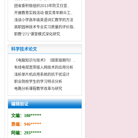
团省委积极组织2013年防艾日宣..
开展教育实践活动 做实青年群众工..
浅谈小学高年级英语词汇教学的方法
高职园林技术专业实习质量的评价指..
职教“271”课堂模式深化研究
科学技术论文
《电脑知识与技术》（国家级期刊）..
有线电视宽带接入网技术的应用分析
浅析单片机应用系统的抗干扰设计
职业院校学生的学习特点分析
电路分析课程教学改革与研究
编辑验证
文编：
180*
*
***
景编：
946
***
*
*
阿编：293
*
***
*