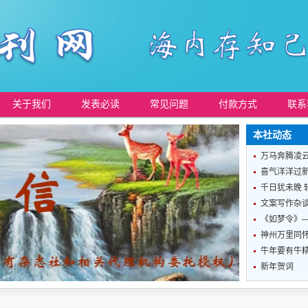
关于我们
发表必读
常见问题
付款方式
联系
本社动态
万马奔腾凌
喜气洋洋过
千日犹未晚 
文案写作杂
《如梦令》
神州万里同怀
牛年要有牛
新年贺词