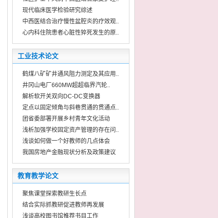
现代临床医学检验研究综述
中西医结合治疗慢性盆腔炎的疗效观..
心内科住院患者心脏性猝死发生的原..
工业技术论文
鹤煤八矿矿井通风阻力测定及其应用..
井冈山电厂660MW超超临界汽轮..
解析软开关双向DC-DC变换器
定点以固定倾角与斜巷贯通的贯通点..
团省委部署开展乡村青年文化活动
浅析加强学校固定资产管理的存在问..
浅谈如何做一个好教师的几点体会
我国房地产金融现状分析及政策建议
教育教学论文
聚焦课堂探索教研生长点
结合实际抓教研促进教师再发展
浅谈高校图书馆推荐书目工作