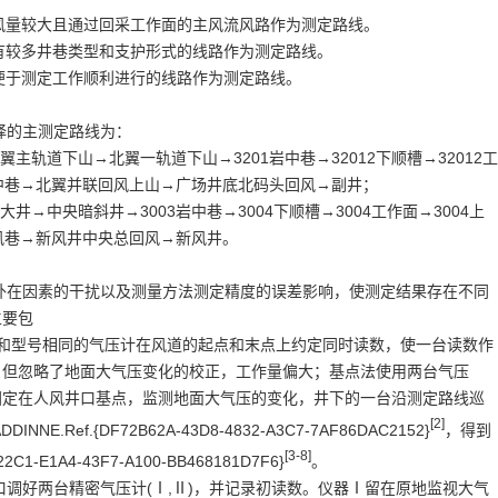
风量较大且通过回采工作面的主风流风路作为测定路线。
有较多井巷类型和支护形式的线路作为测定路线。
便于测定工作顺利进行的线路作为测定路线。
择的主测定路线为：
翼主轨道下山→北翼一轨道下山→
3201
岩中巷→
32012
下顺槽→
32012
工
中巷→北翼并联回风上山→广场井底北码头回风→副井；
大井→中央暗斜井→
3003
岩中巷→
3004
下顺槽→
3004
工作面→
3004
上
风巷→新风井中央总回风→新风井。
外在因素的干扰以及测量方法测定精度的误差影响，使测定结果存在不同
主要包
和型号相同的气压计在风道的起点和末点上约定同时读数，使一台读数作
，但忽略了地面大气压变化的校正，工作量偏大；基点法使用两台气压
固定在人风井口基点，监测地面大气压的变化，井下的一台沿测定路线巡
[2]
DDINNE.Ref.{DF72B62A-43D8-4832-A3C7-7AF86DAC2152}
，得到
[3-8]
22C1-E1A4-43F7-A100-BB468181D7F6}
。
口调好两台精密气压计
(
Ⅰ
,
Ⅱ
)
，并记录初读数。仪器Ⅰ留在原地监视大气