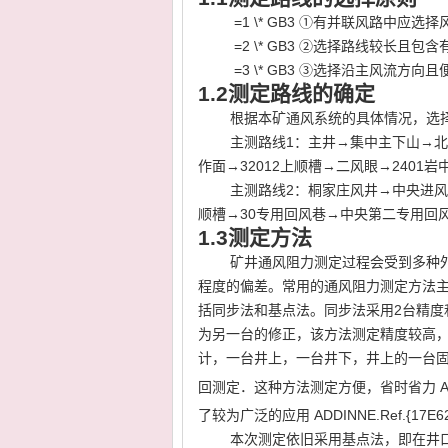
=1 \* GB3
①
有并联风路中应选择
=2 \* GB3
②
选择路线较长且包含
=3 \* GB3
③
选择沿主风流方向且
1.2
测定路线的确定
根据本矿通风系统的具体情况，选
主测路线
1
：主井→集中主下山→北
作面→
32012
上顺槽→二风眼→
2401
岩
主测路线
2
：桐家庄风井→中央进风
顺槽→
30
专用回风巷→中央第二专用回
1.3
测定方法
矿井通风阻力测定过程会受到多种
程度的偏差。常用的通风阻力测定方法
括同步法和基点法。同步法采用
2
台精度
为另一台的修正，该方法测定精度较高
计，一台井上，一台井下，井上的一台
回测定．这种方法测定方便，省时省力
A
了较为广泛的应用
ADDINNE.Ref.{17E6
本次测定依旧采用基点法，即在井