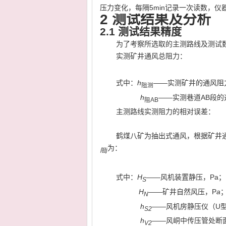
压力变化，每隔
5min
记录一次读数，仪
2
测试结果及分析
2.1
测试结果精度
为了考察所选取的主测路线及测试
实测矿井通风总阻力：
式中：
h
——实测矿井的通风阻
阻测
h
——实测巷道AB段的
阻
AB
主测路线实测阻力的相对误差：
（2.2
鹤煤八矿为抽出式通风，根据矿井
为：
阻
j
式中：
H
——风机装置静压，Pa；
S
H
——矿井自然风压，P
a
N
h
——风机房静压仪（U型
S2
h
——风峒中传压管处断
V2