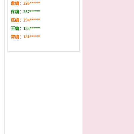
詹编：
226
*
****
佟编：
257
*
*
***
陈编：
294
*
*
***
王编：133
*
**
*
*
常编：
181
*
*
***