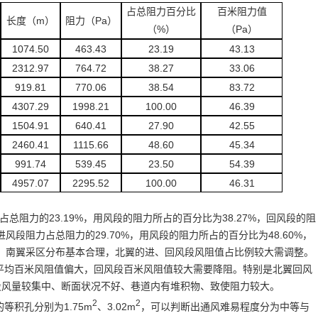
占总阻力百分比
百米阻力值
m
Pa
长度（
）
阻力（
）
%
Pa
（
）
（
）
1074.50
463.43
23.19
43.13
2312.97
764.72
38.27
33.06
919.81
770.06
38.54
83.72
4307.29
1998.21
100.00
46.39
1504.91
640.41
27.90
42.55
2460.41
1115.66
48.60
45.34
991.74
539.45
23.50
54.39
4957.07
2295.52
100.00
46.31
占总阻力的
23.19%
，用风段的阻力所占的百分比为
38.27%
，回风段的阻
进风段阻力占总阻力的
29.70%
，用风段的阻力所占的百分比为
48.60%
，
、南翼采区分布基本合理，北翼的进、回风段风阻值占比例较大需调整。
平均百米风阻值偏大，回风段百米风阻值较大需要降阻。特别是北翼回风
段风量较集中、断面状况不好、巷道内有堆积物、致使阻力较大。
2
2
的等积孔分别为
1.75m
、
3.02m
，可以判断出通风难易程度分为中等与