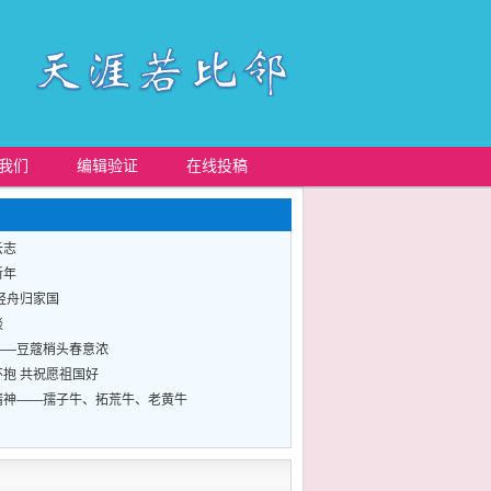
我们
编辑验证
在线投稿
云志
新年
轻舟归家国
谈
——豆蔻梢头春意浓
抱 共祝愿祖国好
精神——孺子牛、拓荒牛、老黄牛