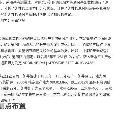
点，采用基点测量法，对鹤煤八矿的通风阻力等通风基础数据进行了测
价，分析了矿井通风阻力的分布状况，计算了矿井的总风阻及等积孔等参
状况对矿井的通风系统的改造提出了相应的建议。
风阻力；分布状况
及通风构筑物构成的通风网路所产生的通风总阻力，它是衡量矿井通风能
化，矿井通风阻力的大小和分布也将发生变化。因此，了解和掌握矿井通
风科学管理、风量调节和通风设计的基本依据。所以，《煤矿安全规程》
1
次矿井通风阻力测定，以后每
3
年至少进行
1
次，矿井转入新水平生产或
井通风阻力测定
ADDINNE.Ref.{147D8F3B-819F-401C-A438-
鹤壁煤业公司，矿井始建于
1958
年，
1960
年投产，矿井原设计能力为
/a
的矿井，
2006
年核定生产能力为
0.81Mt/a
。截止
2012
年底保有资源储
可采期
29
年。矿井划分为三个水平，一水平
-195m
，二水平
-400m
，三水
，目前采掘活动主要集中在三水平。本文以鹤煤八矿矿井通风系统为研究
的研究工作。
测点布置