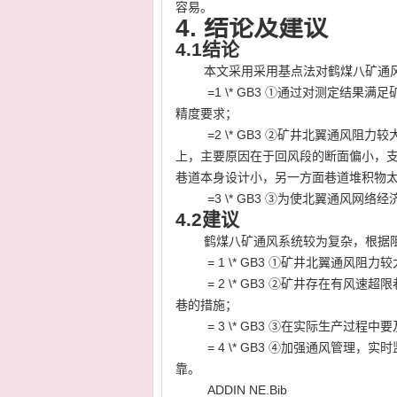
容易。
4.
结论及建议
4.1
结论
本文采用采用基点法对鹤煤八矿通
=1 \* GB3
①
通过对测定结果满足
精度要求；
=2 \* GB3
②
矿井北翼通风阻力较
上，主要原因在于回风段的断面偏小，
巷道本身设计小，另一方面巷道堆积物
=3 \* GB3
③
为使北翼通风网络经
4.2
建议
鹤煤八矿通风系统较为复杂，根据
= 1 \* GB3
①
矿井北翼通风阻力较
= 2 \* GB3
②
矿井存在有风速超限
巷的措施；
= 3 \* GB3
③
在实际生产过程中要
= 4 \* GB3
④
加强通风管理，实时
靠。
ADDIN NE.Bib