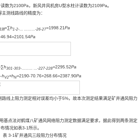
数为2100Pa，新风井风机房U型水柱计读数为2109Pa。
得主测线路线的精度为：
=∑
h
=
1998.21
Pa
阻测
1-2-… ………-26-27
+46.94
=
2101.54
Pa
=∑
h
=
2295.52
Pa
301-303-……… …-227-228
-
h
+
h
=
2190-70.76+268.66
=
2387.90
Pa
2
V2
N
测路线上阻力测定相对误差均小于5%，故本次测定结果满足矿井通风阻力
采用基点法对鹤煤八矿通风网络阻力测定数据满足要求，据此得到两条测定
布情况如表3-1所示。
表 3-1矿井通风三段阻力分布情况