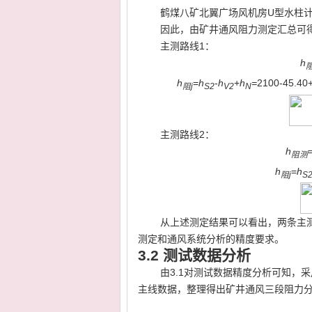
鹤煤八矿北翼广场风机房U型水柱计读
因此，由矿井通风阻力测定汇总可
主测路线1：
h
h
=
h
-
h
+
h
=
2100-45.40
阻
j
S2
V2
N
主测路线2：
h
阻测
h
=
h
阻
j
S
从上述测定结果可以看出，两条主
测定和通风系统分析的精度要求。
3.2
测试数据分析
由3.1对测试数据精度分析可知，
主线数据，整理得出矿井通风三段阻力分