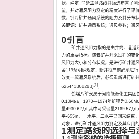
状，确定了
2
条主测路线并筛选布置了测
量，并对通风阻力测定的精度进行了评
数，针对矿井通风系统的阻力及其分布
关键词：
矿井通风系统；通风参数；通
0
引言
矿井通风阻力指的是由井筒、巷道
力的重要指标。随着矿井开采过程的变
风阻力大小和分布状况，是进行矿井通
第
119
条明确规定：新井投产前必须进行
改变一翼通风系统后，必须重新进行矿
[1]
625441B0B29B}
。
鹤煤八矿隶属于河南能源化工集团
0.10Mt/a
，
1970
—
1974
年扩建为
0.60Mt
量
4930.62
万
t,
其中可采储量
2169.57
万
t,
平
-655m
，一水平、二水平已回采结束
对象，进行矿井通风阻力测定及其应用
1
测定路线的选择与
1.1
测定路线的选择原则