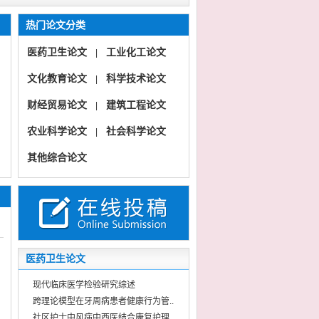
热门论文分类
医药卫生论文
工业化工论文
|
文化教育论文
科学技术论文
|
财经贸易论文
建筑工程论文
|
农业科学论文
社会科学论文
|
《医学创新与探析》（论著综述医药护理临床病例)【国际版】
其他综合论文
《医学创新与探析》
《科技创新与发展》（科学理论创业实践信息技术）【国际版】
《科技创新与发展》
医药卫生论文
现代临床医学检验研究综述
跨理论模型在牙周病患者健康行为管..
社区护士中风病中西医结合康复护理..