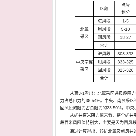
点号
区段
划分
进风段
1-5
用风段
5-18
北翼
采区
回风段
18-27
合计
进风段
303-333
用风段
333-325
中央南翼
采区
回风段
325-328
合计
从表
3-1
看出：北翼采区进风段阻力
力占总阻力的
38.54%
。中央、南翼采区
回风段的阻力占总阻力的
23.50%
。中央
从矿井百米阻力值来看，整个矿井
段百米风阻值特别大，主要是因为回风
通过计算得出，该矿北翼及新风井