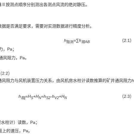
器Ⅱ按测点顺序分别测出各测点风流的绝对静压。
数据是否满足要求，需要对实测数据进行精度分析。
h
=∑
h
（2.1）
阻测
阻
AB
力，Pa；
通风阻力，Pa。
）
通风阻力与风机装置压力关系，由风机房水柱计读数推算的矿井通风阻力
h
h
=
H
+
H
=
h
-
h
+
H
（2.3）
阻
j
S
N
S2
V2
N
；
水柱计）读数，Pa；
面上的速压，Pa。